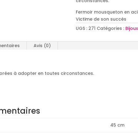
circonstances.
Fermoir mousqueton en aci
Victime de son succès
UGS :
271
Catégories :
Bijoux
entaires
Avis (0)
 dorées à adopter en toutes circonstances.
mentaires
45 cm