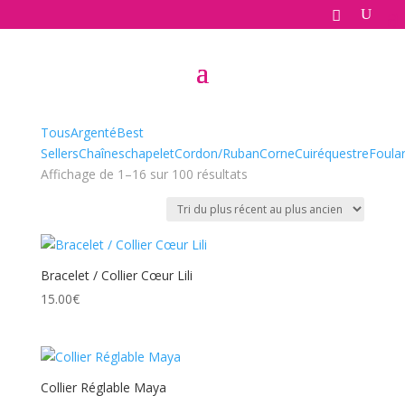
Accueil
/
Bijoux
/ Colliers
Colliers
Tous
Argenté
Best
Sellers
Chaînes
chapelet
Cordon/Ruban
Corne
Cuir
équestre
Foula
Trié
Affichage de 1–16 sur 100 résultats
du
plus
récent
au
Bracelet / Collier Cœur Lili
plus
ancien
15.00
€
Collier Réglable Maya