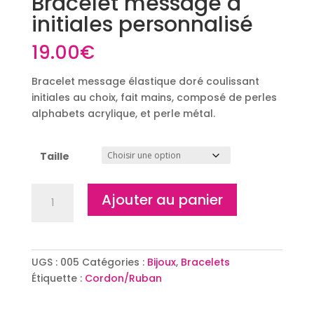
Bracelet message à
initiales personnalisé
19.00
€
Bracelet message élastique doré coulissant
initiales au choix, fait mains, composé de perles
alphabets acrylique, et perle métal.
Taille
quantité
Ajouter au panier
de
Bracelet
message
à
UGS :
005
Catégories :
Bijoux
,
Bracelets
initiales
Étiquette :
Cordon/Ruban
personnalisé