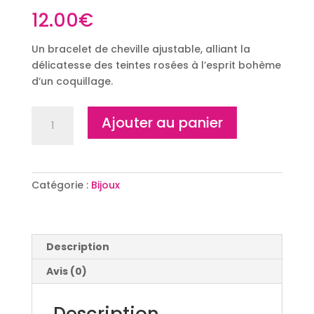
12.00
€
Un bracelet de cheville ajustable, alliant la
délicatesse des teintes rosées à l’esprit bohème
d’un coquillage.
quantité
Ajouter au panier
de
Bracelet
de
Cheville
Catégorie :
Bijoux
Estivale
Description
Avis (0)
Description