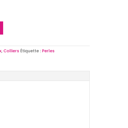
x
,
Colliers
Étiquette :
Perles