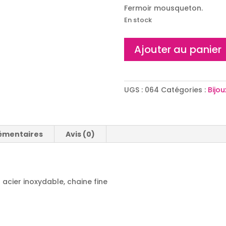
Fermoir mousqueton.
En stock
quantité
Ajouter au panier
de
Collier
doré
étoile
UGS :
064
Catégories :
Bijou
polaire
émentaires
Avis (0)
n acier inoxydable, chaine fine