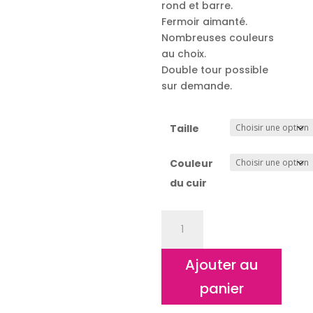
rond et barre.
Fermoir aimanté.
Nombreuses couleurs
au choix.
Double tour possible
sur demande.
Taille
Couleur
du cuir
quantité
de
Bracelet
Ajouter au
cuir
"Ronda"
panier