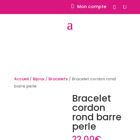
Mon compte
Accueil
/
Bijoux
/
Bracelets
/ Bracelet cordon rond
barre perle
Bracelet
cordon
rond barre
perle
22.00
€