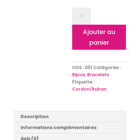
quantité
de
Bracelet
Ajouter au
cordon
rond
panier
barre
perle
UGS :
051
Catégories :
Bijoux
,
Bracelets
Étiquette :
Cordon/Ruban
Description
Informations complémentaires
Avis (0)