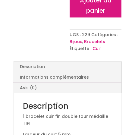
Ajouter au
cuir
fin
panier
double
tour
médaille
UGS :
229
Catégories :
"TIPI"
Bijoux
,
Bracelets
Étiquette :
Cuir
Description
Informations complémentaires
Avis (0)
Description
1 bracelet cuir fin double tour médaille
TIPI
Largeur du cuir: 5 mm