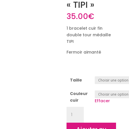
« TIPI »
35.00
€
1 bracelet cuir fin
double tour médaille
TIPI
Fermoir aimanté
Taille
Couleur
cuir
Effacer
quantité
de
Bracelet