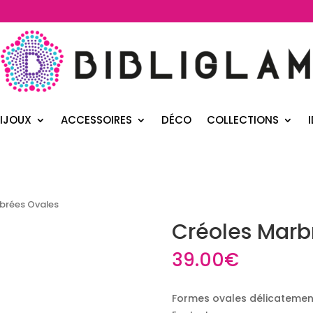
IJOUX
ACCESSOIRES
DÉCO
COLLECTIONS
brées Ovales
Créoles Marb
39.00
€
Formes ovales délicatement