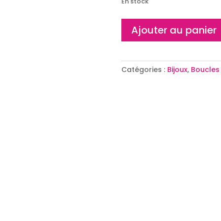
En stock
quantité
Ajouter au panier
de
Créoles
Marbrées
Ovales
Catégories :
Bijoux
,
Boucles 