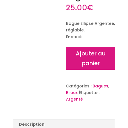
25.00
€
Bague Ellipse Argentée,
réglable.
En stock
quantité
Ajouter au
de
panier
Bague
Maille
marine
Maya
Catégories :
Bagues
,
Argentée
Bijoux
Étiquette :
Argenté
Description