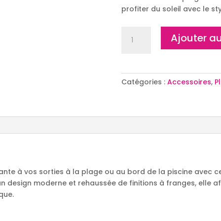
profiter du soleil avec le 
quantité
Ajouter au
de
Fouta
Serviette
de
Catégories :
Accessoires
,
P
Plage
Rose
Banana
Moon
nte à vos sorties à la plage ou au bord de la piscine avec 
n design moderne et rehaussée de finitions à franges, elle a
que.