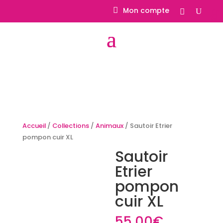
Mon compte
Accueil
/
Collections
/
Animaux
/ Sautoir Etrier
pompon cuir XL
Sautoir
Etrier
pompon
cuir XL
55.00
€