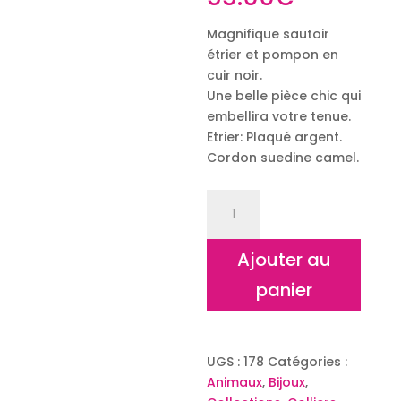
Magnifique sautoir
étrier et pompon en
cuir noir.
Une belle pièce chic qui
embellira votre tenue.
Etrier: Plaqué argent.
Cordon suedine camel.
quantité
de
Sautoir
Ajouter au
Etrier
pompon
panier
cuir
XL
UGS :
178
Catégories :
Animaux
,
Bijoux
,