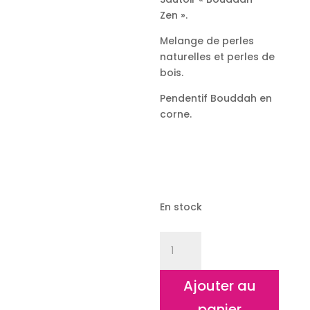
Zen ».
Melange de perles
naturelles et perles de
bois.
Pendentif Bouddah en
corne.
En stock
quantité
de
Sautoir
Ajouter au
Bouddah
Zen
panier