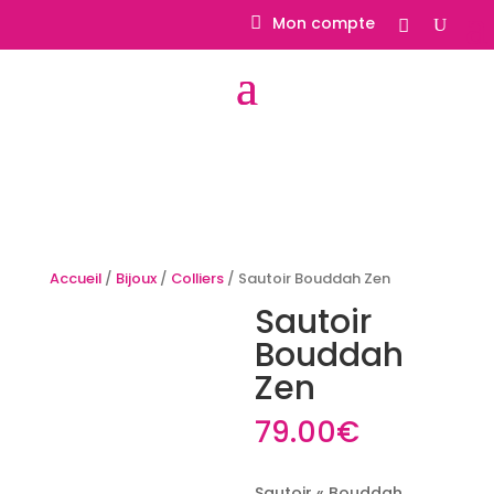
Mon compte
Accueil
/
Bijoux
/
Colliers
/ Sautoir Bouddah Zen
Sautoir
Bouddah
Zen
79.00
€
Sautoir « Bouddah