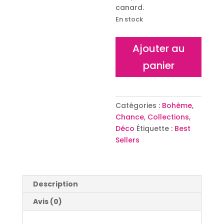
canard.
En stock
quantité
Ajouter au
de
panier
Main
de
Fatma
Zen
Catégories :
Bohème
,
Chance
,
Collections
,
Déco
Étiquette :
Best
Sellers
Description
Avis (0)