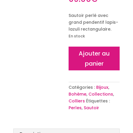
Sautoir perlé avec
grand pendentif lapis-
lazuli rectangulaire.
En stock
quantité
Ajouter au
de
panier
Sautoir
Lapis-
Lazuli
Impérial
Catégories :
Bijoux
,
Bohème
,
Collections
,
Colliers
Étiquettes :
Perles
,
Sautoir