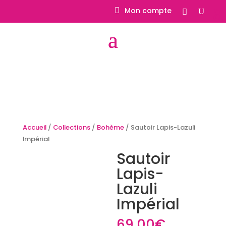
Mon compte
Accueil
/
Collections
/
Bohème
/ Sautoir Lapis-Lazuli
Impérial
Sautoir
Lapis-
Lazuli
Impérial
69.00
€