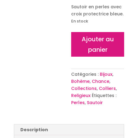
Sautoir en perles avec
croix protectrice bleue.
En stock
quantité
Ajouter au
de
panier
Sautoir
Lucky
Cruz
Orange
Catégories :
Bijoux
,
Bohème
,
Chance
,
Collections
,
Colliers
,
Religieux
Étiquettes :
Perles
,
Sautoir
Description