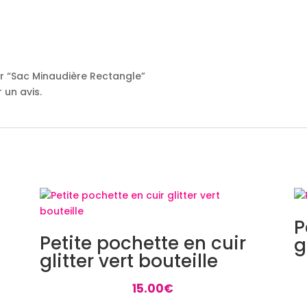
sur “Sac Minaudière Rectangle”
 un avis.
P
Petite pochette en cuir
g
glitter vert bouteille
15.00
€