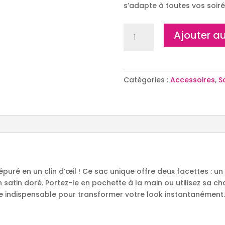
s’adapte à toutes vos soiré
quantité
Ajouter au
de
Sac
Minaudière
Rectangle
Catégories :
Accessoires
,
S
puré en un clin d’œil ! Ce sac unique offre deux facettes : un
n satin doré⁠. Portez-le en pochette à la main ou utilisez sa 
rée indispensable pour transformer votre look instantanément