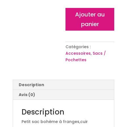
quantité
Ajouter au
de
panier
Sac
Boho
Lou
Catégories :
Accessoires
,
Sacs /
Pochettes
Description
Avis (0)
Description
Petit sac bohème à franges,cuir