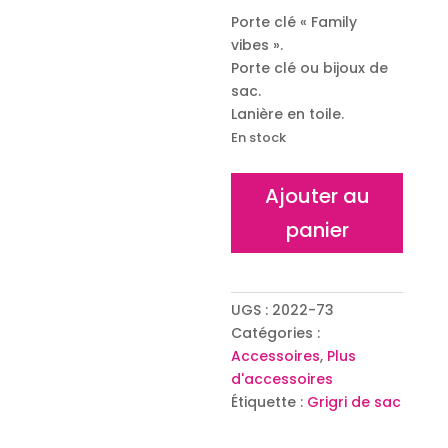
Porte clé « Family
vibes ».
Porte clé ou bijoux de
sac.
Lanière en toile.
En stock
quantité
Ajouter au
de
panier
Porte
clé
"Family
vibes"
UGS :
2022-73
Catégories :
Accessoires
,
Plus
d'accessoires
Étiquette :
Grigri de sac