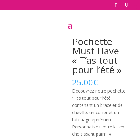
Accueil
/
Cadeaux
/
Pour elle
/ Pochette Must Have
« T’as tout pour l’été »
Pochette
Must Have
« T’as tout
pour l’été »
25.00
€
Découvrez notre pochette
‘T’as tout pour l’été’
contenant un bracelet de
cheville, un collier et un
tatouage éphémère.
Personnalisez votre kit en
choisissant parmi 4