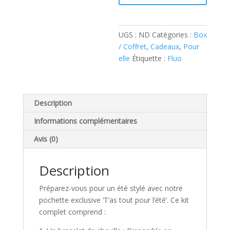
tout
pour
l’été »
UGS :
ND
Catégories :
Box
/ Coffret
,
Cadeaux
,
Pour
elle
Étiquette :
Fluo
Description
Informations complémentaires
Avis (0)
Description
Préparez-vous pour un été stylé avec notre
pochette exclusive ‘T’as tout pour l’été’. Ce kit
complet comprend :