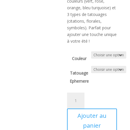
couleurs (vert, rose,
orange, bleu turquoise) et
3 types de tatouages
(citations, florales,
symboles). Parfait pour
ajouter une touche unique
à votre été !
Couleur
Tatouage
Ephemere
quantité
de
Pochette
Ajouter au
Must
Have
panier
« T’as