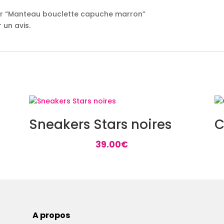
 sur “Manteau bouclette capuche marron”
 un avis.
Sneakers Stars noires
C
39.00
€
A propos