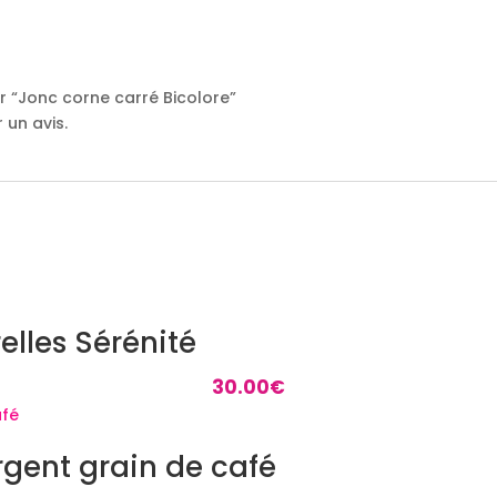
ur “Jonc corne carré Bicolore”
 un avis.
elles Sérénité
30.00
€
rgent grain de café