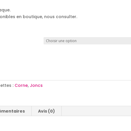
aque.
ponibles en boutique, nous consulter.
uettes :
Corne
,
Joncs
émentaires
Avis (0)