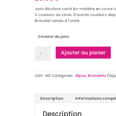
Jonc Bicolore carré Bo-matière en corne l
2 couleurs au choix. D’autres couleurs dis
Bracelet vendu à l’unité.
Couleur du jonc
quantité
Ajouter au panier
de
Jonc
corne
carré
UGS :
ND
Catégories :
Bijoux
,
Bracelets
Étiq
Bicolore
Description
Informations compl
Description