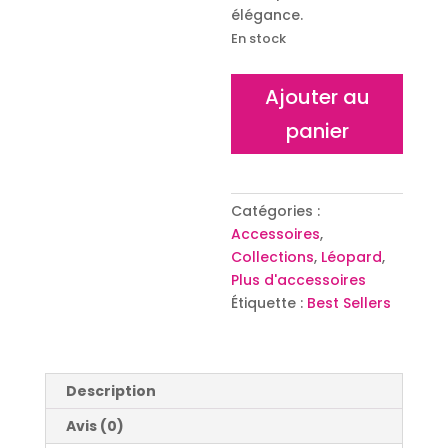
élégance.
En stock
quantité
Ajouter au
de
panier
Écharpe
Léo
Catégories :
Accessoires
,
Collections
,
Léopard
,
Plus d'accessoires
Étiquette :
Best Sellers
Description
Avis (0)