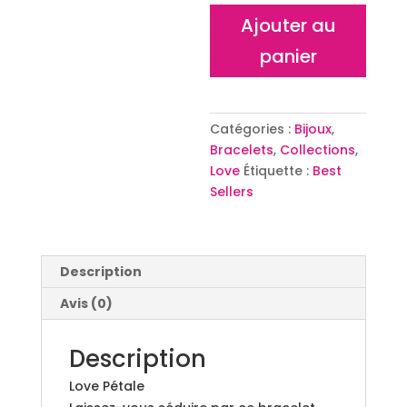
quantité
Ajouter au
de
panier
Bracelet
Love
Pétale
Catégories :
Bijoux
,
Bracelets
,
Collections
,
Love
Étiquette :
Best
Sellers
Description
Avis (0)
Description
Love Pétale