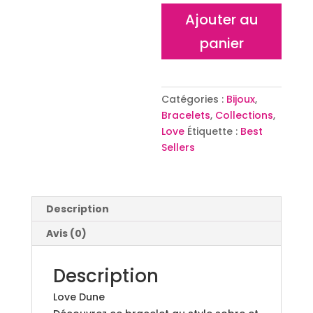
quantité
Ajouter au
de
panier
Bracelet
Love
Dune
Catégories :
Bijoux
,
Bracelets
,
Collections
,
Love
Étiquette :
Best
Sellers
Description
Avis (0)
Description
Love Dune