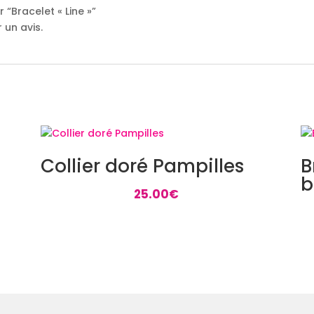
 “Bracelet « Line »”
 un avis.
Collier doré Pampilles
B
b
25.00
€