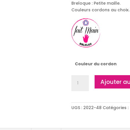
Breloque : Petite maille.
Couleurs cordons au choix.
Couleur du cordon
quantité
Ajouter au
de
Bracelet
"Line"
UGS :
2022-48
Catégories :