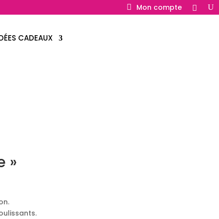
Mon compte
IDÉES CADEAUX
e »
on.
ulissants.