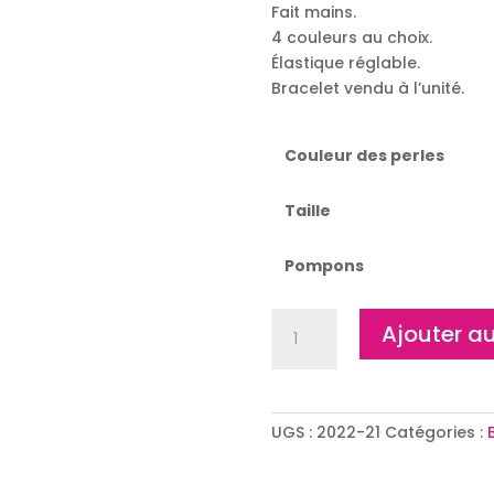
Fait mains.
4 couleurs au choix.
Élastique réglable.
Bracelet vendu à l’unité.
Couleur des perles
Taille
Pompons
quantité
Ajouter au
de
Bracelet
:
KATELLA
UGS :
2022-21
Catégories :