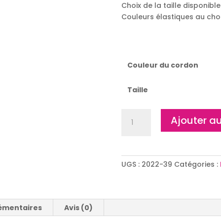
Choix de la taille disponible
Couleurs élastiques au choi
Couleur du cordon
Taille
quantité
Ajouter au
de
Bracelet
Ronda
UGS :
2022-39
Catégories :
émentaires
Avis (0)