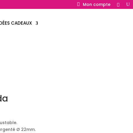
Mon compte
IDÉES CADEAUX
da
ustable.
 argenté Ø 22mm.