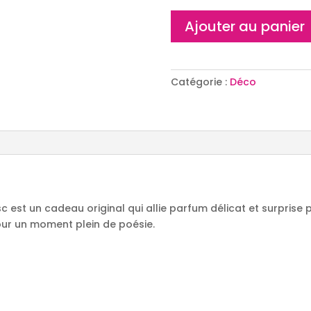
quantité
Ajouter au panier
de
Bougie
bijou
ex
Catégorie :
Déco
voto
 est un cadeau original qui allie parfum délicat et surprise pr
our un moment plein de poésie.