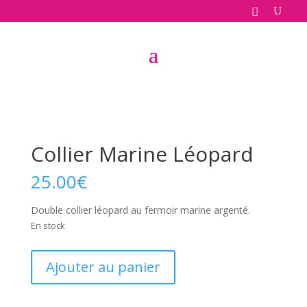
Accueil
/
Collections
/
Léopard
/ Collier Marine Léopard
Collier Marine Léopard
25.00
€
Double collier léopard au fermoir marine argenté.
En stock
quantité
Ajouter au panier
de
Collier
Marine