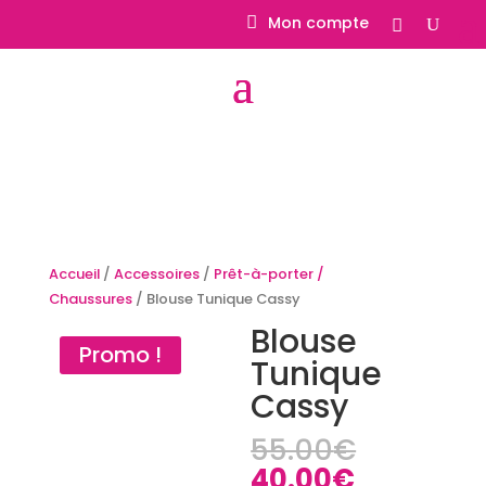
Mon compte
Accueil
/
Accessoires
/
Prêt-à-porter /
Chaussures
/ Blouse Tunique Cassy
Blouse
Promo !
Tunique
Cassy
Le
55.00
€
prix
Le
40.00
€