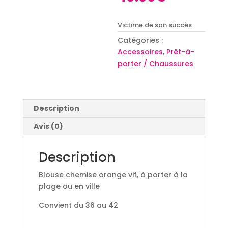
initial
prix
était :
actuel
Victime de son succès
55.00€.
est :
40.00€.
Catégories :
Accessoires
,
Prêt-à-
porter / Chaussures
Description
Avis (0)
Description
Blouse chemise orange vif, à porter à la
plage ou en ville
Convient du 36 au 42