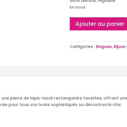
doré texturé, réglable.
En stock
quantité
Ajouter au panier
de
Bague
Éclat
Bleu
Catégories :
Bagues
,
Bijoux
une pierre de lapis-lazuli rectangulaire facettee, offrant une
orée pour tous vos looks sophistiqués ou décontracté chic.