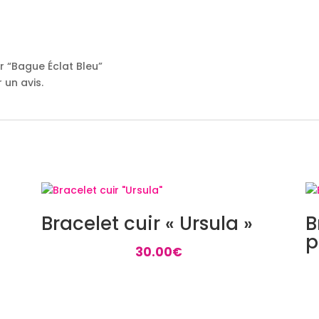
ur “Bague Éclat Bleu”
 un avis.
Bracelet cuir « Ursula »
B
p
30.00
€