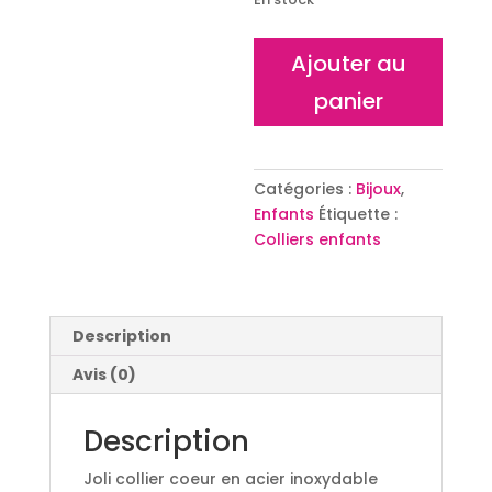
quantité
Ajouter au
de
panier
Collier
acier
coeur
enfant
Catégories :
Bijoux
,
Enfants
Étiquette :
Colliers enfants
Description
Avis (0)
Description
Joli collier coeur en acier inoxydable