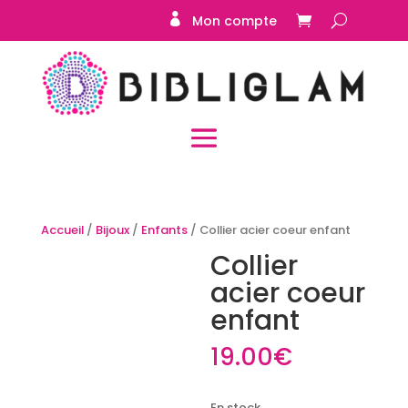
Mon compte
Accueil
/
Bijoux
/
Enfants
/ Collier acier coeur enfant
Collier
acier coeur
enfant
19.00
€
En stock