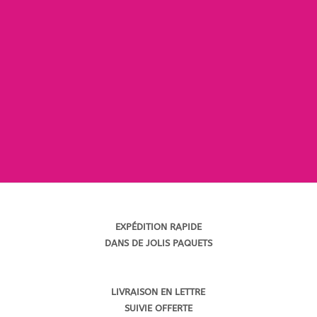
Cliente depuis l’ouverture, j’ai plaisir à
élargir ma petite collection de
bagues, bracelets, sacs et je trouve
toujours mon bonheur lorsque j’ai un
cadeau à faire.
Je ne vais plus en centre ville puisque
tout est chez Bibliglam !!
EXP
É
DITION RAPIDE
DANS DE JOLIS PAQUETS
LIVRAISON EN LETTRE
SUIVIE OFFERTE